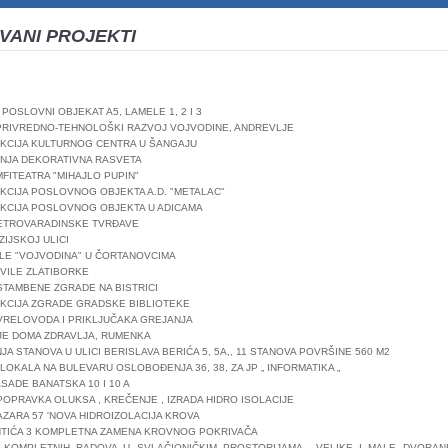
VANI PROJEKTI
 POSLOVNI OBJEKAT A5, LAMELE 1, 2 I 3
 PRIVREDNO-TEHNOLOŠKI RAZVOJ VOJVODINE, ANDREVLЈE
KCIJA KULTURNOG CENTRA U ŠANGAJU
NJA DEKORATIVNA RASVETA
MFITEATRA "MIHAJLO PUPIN"
KCIJA POSLOVNOG OBJEKTA A.D. "METALAC"
KCIJA POSLOVNOG OBJEKTA U ADICAMA
PETROVARADINSKE TVRĐAVE
ZIJSKOJ ULICI
VILE "VOJVODINA" U ČORTANOVCIMA
 VILE ZLATIBORKE
 STAMBENE ZGRADE NA BISTRICI
KCIJA ZGRADE GRADSKE BIBLIOTEKE
 VRELOVODA I PRIKLЈUČAKA GREJANJA
JE DOMA ZDRAVLЈA, RUMENKA
A STANOVA U ULICI BERISLAVA BERIĆA 5, 5A,, 11 STANOVA POVRŠINE 560 M2
 LOKALA NA BULEVARU OSLOBOĐENJA 36, 38, ZA JP „ INFORMATIKA „
ASADE BANATSKA 10 I 10 A
POPRAVKA OLUKSA , KREČENJE , IZRADA HIDRO IЅOLACIJE
AZARA 57 'NOVA HIDROIZOLACIJA KROVA
NTIĆA 3 KOMPLETNA ZAMENA KROVNOG POKRIVAČA
E KOMPLETNIH RADOVA U SVLAČIONIČKIM PROSTORIJAMA VELIKE I MALE DVORA