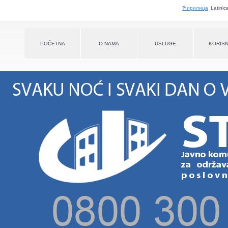
Jump to navigation
Ћирилица
Latinic
POČETNA
O NAMA
USLUGE
KORISN