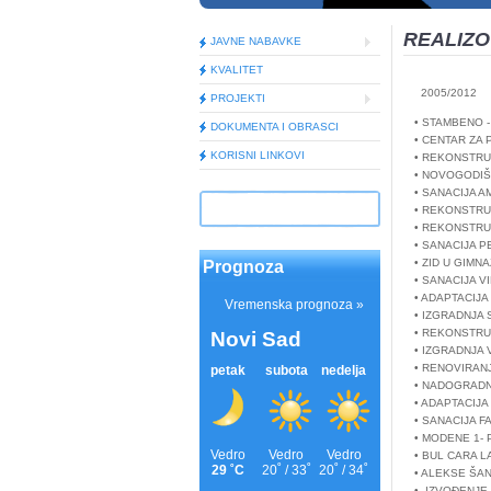
REALIZO
JAVNE NABAVKE
KVALITET
2005/2012
PROJEKTI
• STAMBENO -
DOKUMENTA I OBRASCI
• CENTAR ZA
KORISNI LINKOVI
• REKONSTRU
• NOVOGODIŠ
• SANACIJA A
• REKONSTRU
• REKONSTRU
• SANACIJA 
• ZID U GIMNA
Prognoza
• SANACIJA 
• ADAPTACIJA
• IZGRADNJA
• REKONSTRU
• IZGRADNJA
• RENOVIRAN
• NADOGRADNJ
• ADAPTACIJA
• SANACIJA F
• MODENE 1- 
• BUL CARA L
• ALEKSE ŠA
• IZVOĐENJ