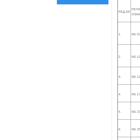
РЕГИ
РЕД.БР.
ОЗН
1.
NS 03
2.
NS 1
3.
NS 1
4.
NS 17
5.
NS 2
6.
NS 3