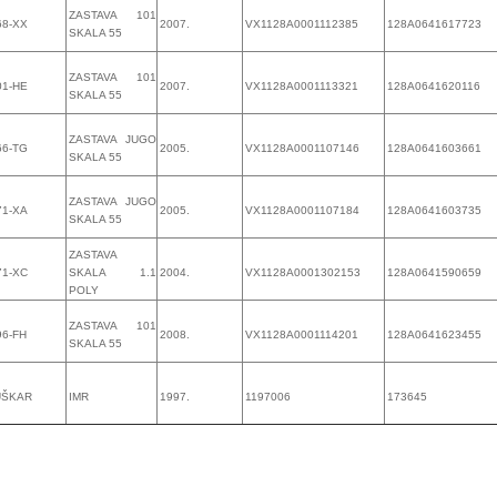
ZASTAVA 101
68-XX
2007.
VX1128A0001112385
128А0641617723
SKALA 55
ZASTAVA 101
01-HE
2007.
VX1128A0001113321
128А0641620116
SKALA 55
ZASTAVA JUGO
66-TG
2005.
VX1128A0001107146
128А0641603661
SKALA 55
ZASTAVA JUGO
71-XA
2005.
VX1128A0001107184
128А0641603735
SKALA 55
ZASTAVA
71-XC
SKALA 1.1
2004.
VX1128A0001302153
128А0641590659
POLY
ZASTAVA 101
96-FH
2008.
VX1128A0001114201
128А0641623455
SKALA 55
UŠKAR
IMR
1997.
1197006
173645