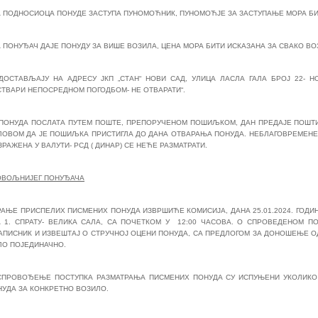
ДА ПОДНОСИОЦА ПОНУДЕ ЗАСТУПА ПУНОМОЋНИК, ПУНОМОЋЈЕ ЗА ЗАСТУПАЊЕ МОРА БИ
А ПОНУЂАЧ ДАЈЕ ПОНУДУ ЗА ВИШЕ ВОЗИЛА, ЦЕНА МОРА БИТИ ИСКАЗАНА ЗА СВАКО В
ДОСТАВЉАЈУ НА АДРЕСУ ЈКП „СТАН“ НОВИ САД, УЛИЦА ЛАСЛА ГАЛА БРОЈ 22- 
СТВАРИ НЕПОСРЕДНОМ ПОГОДБОМ- НЕ ОТВАРАТИ“.
 ПОНУДА ПОСЛАТА ПУТЕМ ПОШТЕ, ПРЕПОРУЧЕНОМ ПОШИЉКОМ, ДАН ПРЕДАЈЕ ПОШТИ 
ЛОВОМ ДА ЈЕ ПОШИЉКА ПРИСТИГЛА ДО ДАНА ОТВАРАЊА ПОНУДА. НЕБЛАГОВРЕМЕНЕ 
ЗРАЖЕНА У ВАЛУТИ- РСД ( ДИНАР) СЕ НЕЋЕ РАЗМАТРАТИ.
ОВОЉНИЈЕГ ПОНУЂАЧА
АЊЕ ПРИСПЕЛИХ ПИСМЕНИХ ПОНУДА ИЗВРШИЋЕ КОМИСИЈА, ДАНА 25.01.2024. ГОДИН
А 1. СПРАТУ- ВЕЛИКА САЛА, СА ПОЧЕТКОМ У 12:00 ЧАСОВА. О СПРОВЕДЕНОМ П
АПИСНИК И ИЗВЕШТАЈ О СТРУЧНОЈ ОЦЕНИ ПОНУДА, СА ПРЕДЛОГОМ ЗА ДОНОШЕЊЕ О
ЛО ПОЈЕДИНАЧНО.
СПРОВОЂЕЊЕ ПОСТУПКА РАЗМАТРАЊА ПИСМЕНИХ ПОНУДА СУ ИСПУЊЕНИ УКОЛИКО
НУДА ЗА КОНКРЕТНО ВОЗИЛО.