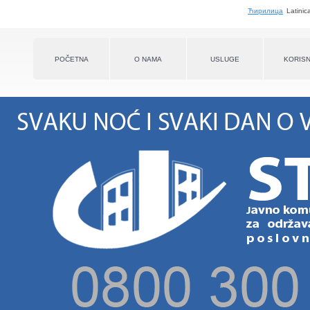
Jump to navigation
Ћирилица
Latinic
POČETNA
O NAMA
USLUGE
KORISN