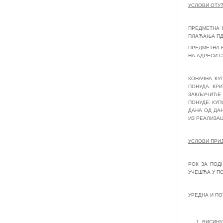
УСЛОВИ ОТУ
ПРЕДМЕТНА 
ПЛАЋАЊА ПДВ
ПРЕДМЕТНА В
НА АДРЕСИ С
КОНАЧНА КУ
ПОНУДА. КР
ЗАКЉУЧИЋЕ 
ПОНУДЕ. КУП
ДАНА ОД ДА
ИЗ РЕАЛИЗАЦ
УСЛОВИ ПР
РОК ЗА ПОД
УЧЕШЋА У ПО
УРЕДНА И ПО
ВИСИНУ