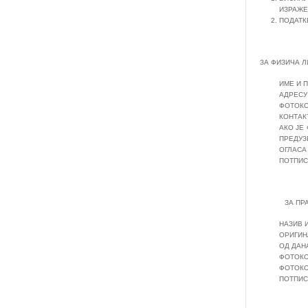
ИЗРАЖЕ
ПОДАТК
ЗА ФИЗИЧА Л
ИМЕ И 
АДРЕСУ
ФОТОКО
КОНТАК
АКО ЈЕ
ПРЕДУЗ
ОГЛАСА
ПОТПИС
ЗА ПРАВН
НАЗИВ 
ОРИГИН
ОД ДАН
ФОТОКО
ФОТОКО
ПОТПИС