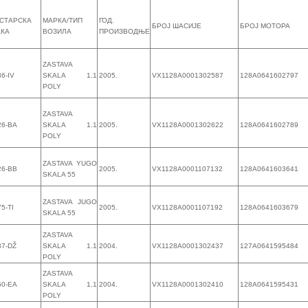
СТАРСКА
МАРКА/ТИП
ГОД.
БРОЈ ШАСИЈЕ
БРОЈ МОТОРА
АКА
ВОЗИЛА
ПРОИЗВОДЊЕ
ZASTAVA
6-IV
SKALA 1.1
2005.
VX1128A0001302587
128А0641602797
POLY
ZASTAVA
26-BA
SKALA 1.1
2005.
VX1128A0001302622
128А0641602789
POLY
ZASTAVA YUGO
26-BB
2005.
VX1128A0001107132
128А0641603641
SKALA 55
ZASTAVA JUGO
5-TI
2005.
VX1128A0001107192
128А0641603679
SKALA 55
ZASTAVA
37-DŽ
SKALA 1.1
2004.
VX1128A0001302437
127А0641595484
POLY
ZASTAVA
50-EA
SKALA 1.1
2004.
VX1128A0001302410
128А0641595431
POLY