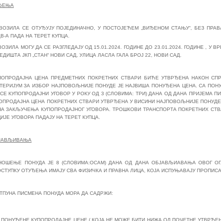
ЂЕЊА
ВОЗИЛА СЕ ОТУЂУЈУ ПОЈЕДИНАЧНО, У ПОСТОЈЕЋЕМ „ВИЂЕНОМ СТАЊУ“, БЕЗ ПРАВ
-А ПАДА НА ТЕРЕТ КУПЦА.
ОЗИЛА МОГУ ДА СЕ РАЗГЛЕДАЈУ ОД 15.01.2024. ГОДИНЕ ДО 23.01.2024. ГОДИНЕ , У 
ЕДИШТА ЈКП „СТАН“ НОВИ САД, УЛИЦА ЛАСЛА ГАЛА БРОЈ 22, НОВИ САД.
ПОПРОДАЈНА ЦЕНА ПРЕДМЕТНИХ ПОКРЕТНИХ СТВАРИ БИЋЕ УТВРЂЕНА НАКОН СП
ИТЕРИЈУМ ЗА ИЗБОР НАЈПОВОЉНИЈЕ ПОНУДЕ ЈЕ НАЈВИША ПОНУЂЕНА ЦЕНА. СА ПОН
СЕ КУПОПРОДАЈНИ УГОВОР У РОКУ ОД 3 (СЛОВИМА: ТРИ) ДАНА ОД ДАНА ПРИЈЕМА
ОПРОДАЈНА ЦЕНА ПОКРЕТНИХ СТВАРИ УТВРЂЕНА У ВИСИНИ НАЈПОВОЉНИЈЕ ПОНУДЕ М
НА ЗАКЉУЧЕЊА КУПОПРОДАЈНОГ УГОВОРА. ТРОШКОВИ ТРАНСПОРТА ПОКРЕТНИХ СТВА
ИЈЕ УГОВОРА ПАДАЈУ НА ТЕРЕТ КУПЦА.
ИЈАВЉИВАЊА
НОШЕЊЕ ПОНУДА ЈЕ 8 (СЛОВИМА:ОСАМ) ДАНА ОД ДАНА ОБЈАВЉИАВАЊА ОВОГ ОГЛА
СТУПКУ ОТУЂЕЊА ИМАЈУ СВА ФИЗИЧКА И ПРАВНА ЛИЦА, КОЈА ИСПУЊАВАЈУ ПРОПИСА
ТПУНА ПИСМЕНА ПОНУДА МОРА ДА САДРЖИ:
 ПОНУЂЕНЕ КУПОПРОДАЈНЕ ЦЕНЕ ( КОЈА НЕ МОЖЕ БИТИ НИЖА ОД ПОЧЕТНЕ УТВРЂЕ