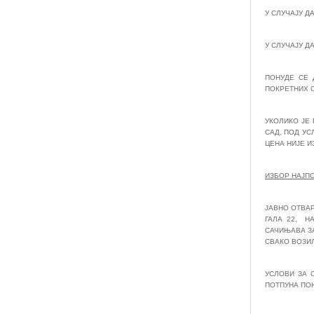
У СЛУЧАЈУ 
У СЛУЧАЈУ Д
ПОНУДЕ СЕ 
ПОКРЕТНИХ 
УКОЛИКО ЈЕ
САД, ПОД УС
ЦЕНА НИЈЕ И
ИЗБОР НАЈП
ЈАВНО ОТВАР
ГАЛА 22, Н
САЧИЊАВА З
СВАКО ВОЗИ
УСЛОВИ ЗА 
ПОТПУНА ПО