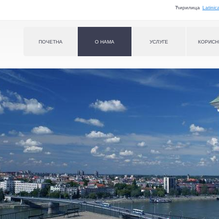
Jump to navigation
Ћирилица
Latinic
ПOЧЕТНА
О НAMA
УСЛУГЕ
КОРИСН