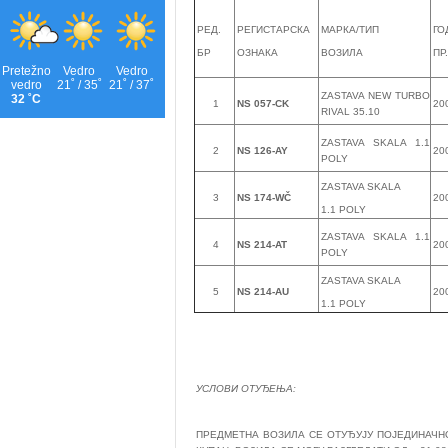
РЕД.
РЕГИСТАРСКА
МАРКА/ТИП
ГО
БР
ОЗНАКА
ВОЗИЛА
ПР.
ZASTAVA NEW TURBO
1
NS 057-CK
20
RIVAL 35.10
ZASTAVA SKALA 1.1
2
NS 126-AY
20
POLY
ZASTAVA SKALA
3
NS 174-WČ
20
1.1 POLY
ZASTAVA SKALA 1.1
4
NS 214-AT
20
POLY
ZASTAVA SKALA
5
NS 214-AU
20
1.1 POLY
УСЛОВИ ОТУЂЕЊА:
ПРЕДМЕТНА ВОЗИЛА СЕ ОТУЂУЈУ ПОЈЕДИНАЧНО