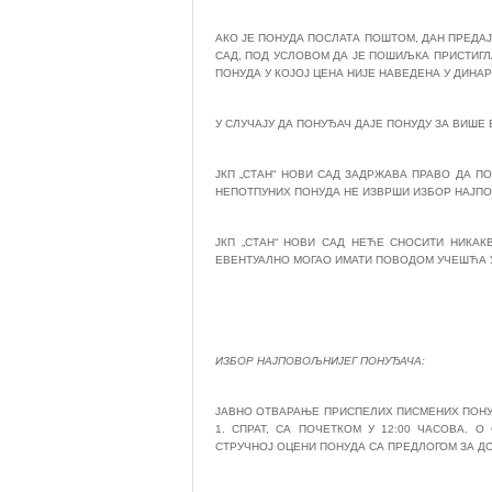
АКО ЈЕ ПОНУДА ПОСЛАТА ПОШТОМ, ДАН ПРЕДА
САД, ПОД УСЛОВОМ ДА ЈЕ ПОШИЉКА ПРИСТИГЛ
ПОНУДА У КОЈОЈ ЦЕНА НИЈЕ НАВЕДЕНА У ДИНАР
У СЛУЧАЈУ ДА ПОНУЂАЧ ДАЈЕ ПОНУДУ ЗА ВИШЕ
ЈКП „СТАН“ НОВИ САД ЗАДРЖАВА ПРАВО ДА П
НЕПОТПУНИХ ПОНУДА НЕ ИЗВРШИ ИЗБОР НАЈП
ЈКП „СТАН“ НОВИ САД НЕЋЕ СНОСИТИ НИКА
ЕВЕНТУАЛНО МОГАО ИМАТИ ПОВОДОМ УЧЕШЋА У
ИЗБОР НАЈПОВОЉНИЈЕГ ПОНУЂАЧА:
ЈАВНО ОТВАРАЊЕ ПРИСПЕЛИХ ПИСМЕНИХ ПОНУДА
1. СПРАТ, СА ПОЧЕТКОМ У 12:00 ЧАСОВА.
СТРУЧНОЈ ОЦЕНИ ПОНУДА СА ПРЕДЛОГОМ ЗА Д