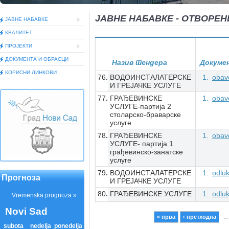
ЈАВНЕ НАБАВКЕ - ОТВОРЕН
ЈАВНЕ НАБАВКЕ
КВАЛИТЕТ
ПРОЈЕКТИ
ДОКУМEНТА И ОБРАСЦИ
Назив тендера
Докуме
КОРИСНИ ЛИНКОВИ
76
ВОДОИНСТАЛАТЕРСКЕ
obav
И ГРЕЈАЧКЕ УСЛУГЕ
77
ГРАЂЕВИНСКЕ
obav
УСЛУГЕ-партија 2
столарско-браварске
услуге
78
ГРАЂЕВИНСКЕ
obav
УСЛУГЕ- партија 1
грађевинско-занатске
услуге
79
ВОДОИНСТАЛАТЕРСКЕ
odlu
Прогноза
И ГРЕЈАЧКЕ УСЛУГЕ
80
ГРАЂЕВИНСКЕ УСЛУГЕ
odlu
« прва
‹ претходна
…
Pages